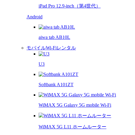
iPad Pro 12.9-inch（第4世代）
Android
aiwa tab AB10L
モバイルWi-Fiレンタル
U3
Softbank A101ZT
WiMAX 5G Galaxy 5G mobile Wi-Fi
WiMAX 5G L11 ホームルーター