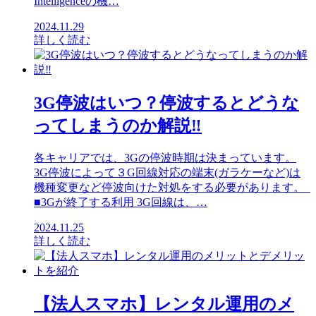
Intelligenceの機…
2024.11.29
詳しく読む
3G停波はいつ？停波するとどうな
ってしまうのか解説‼
各キャリアでは、3Gの停波時期は決まっています。
3G停波によって３G回線対応の端末(ガラケーなど)は
機種変更など停波向けた対処をする必要があります。
■3Gが終了する利用 3G回線は、…
2024.11.25
詳しく読む
【法人スマホ】レンタル運用のメ