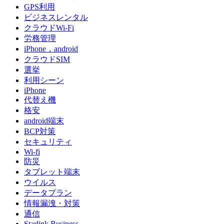
GPS利用
ビジネスレンタル
クラウドWi-Fi
労務管理
iPhone，android
クラウドSIM
選挙
利用シーン
iPhone
代替え機
格安
android端末
BCP対策
セキュリティ
Wi-fi
防災
タブレット端末
ウイルス
データプラン
情報漏洩・対策
通信
Starlink Business