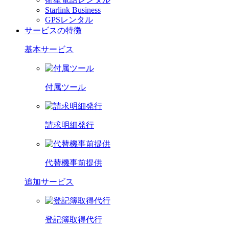
Starlink Business
GPSレンタル
サービスの特徴
基本サービス
付属ツール
請求明細発行
代替機事前提供
追加サービス
登記簿取得代行