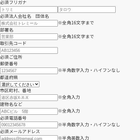
必須
フリガナ
必須
法人会社名
団体名
※全角16文字まで
部署名
※全角16文字まで
取引先コード
必須
ご住所
郵便番号
※半角数字入力・ハイフンなし
都道府県
市区町村、番地
※全角入力
建物名など
※全角入力
必須
電話番号
※半角数字入力・ハイフンなし
必須
メールアドレス
※半角英数入力