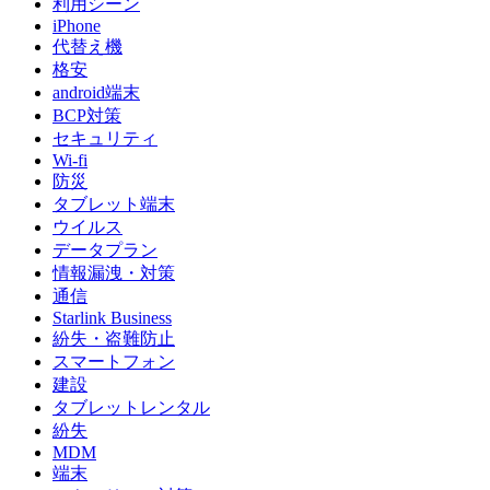
利用シーン
iPhone
代替え機
格安
android端末
BCP対策
セキュリティ
Wi-fi
防災
タブレット端末
ウイルス
データプラン
情報漏洩・対策
通信
Starlink Business
紛失・盗難防止
スマートフォン
建設
タブレットレンタル
紛失
MDM
端末